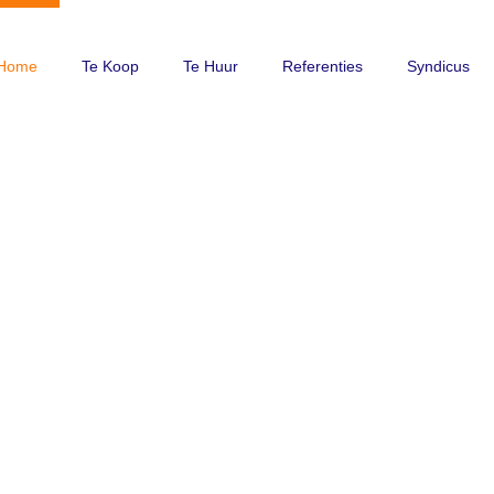
Home
Te Koop
Te Huur
Referenties
Syndicus