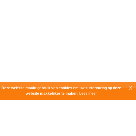
X
Deze website maakt gebruik van cookies om uw surfervaring op deze
website makkelijker te maken.
Lees meer
ImmoBest BV - De Robianostraat 4-6 - 2150 Borsbeek
Tel.: 03/295.40.40 - E-mail:
info@immobest.be
B.T.W. BE 0479.062.313 - ImmoBest BIV 516.145 - België -
Beroepsinstituut van Vastgoedmakelaars (BIV)